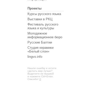
Проекты
Курсы русского языка
Выставки в РКЦ
Фестиваль русского
языка и культуры
Молодежное
информационное бюро
Русские Балтии
Студия керамики
«Белый слон»
lingvo.info
Нашли ошибку и хотите
сделать мир лучше?
Выделите ее мышкой
и нажмите Ctrl+Enter.
Спасибо!
©